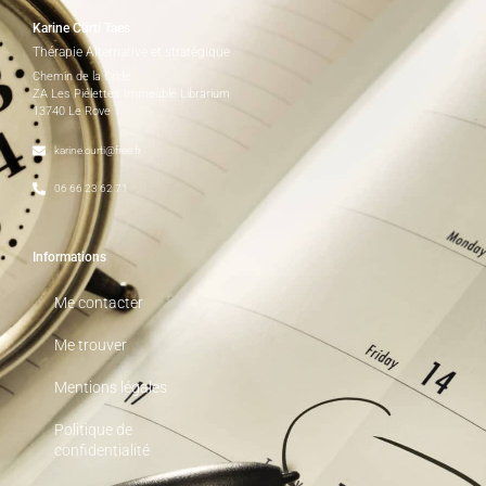
Karine Curti Taes
Thérapie Alternative et stratégique
Chemin de la Cride
ZA Les Piélettes Immeuble Librarium
13740 Le Rove
karine.curti@free.fr
06 66 23 62 71
Informations
Me contacter
Me trouver
Mentions légales
Politique de
confidentialité