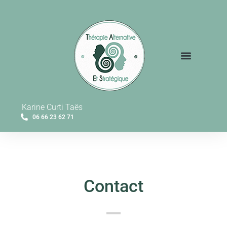
La thérapie Brève
Karine Curti Taës
06 66 23 62 71
Contact