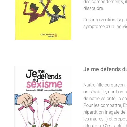
des comportements, il 
dissoudre.
Ces interventions « pa
symptôme d’un individ
Je me défends d
Naître fille ou garço
on s’habille, dont on
de notre volonté, la s
Pour les combattre, E
répartition inégale de
les injures…) et propo
situation. C’est actif