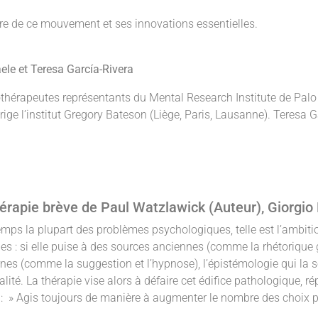
toire de ce mouvement et ses innovations essentielles.
le et Teresa García-Rivera
hérapeutes représentants du Mental Research Institute de Palo
ige l’institut Gregory Bateson (Liège, Paris, Lausanne). Teresa Ga
hérapie brève de Paul Watzlawick (Auteur), Giorgi
mps la plupart des problèmes psychologiques, telle est l’ambitio
s : si elle puise à des sources anciennes (comme la rhétorique g
es (comme la suggestion et l’hypnose), l’épistémologie qui la so
alité. La thérapie vise alors à défaire cet édifice pathologique, rép
s : » Agis toujours de manière à augmenter le nombre des choix 