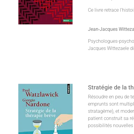
Ce livre retrace l’his
Jean-Jacques Wittezae
Psychologues-psychot
Jacques Wittezaele dir
Stratégie de la t
Résoudre en peu de te
emprunts sont multiple
stratagème), et modern
patient construit sa ré
possibilités nouvelle