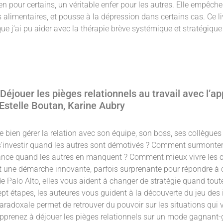
 pour certains, un véritable enfer pour les autres. Elle empêche par
 alimentaires, et pousse à la dépression dans certains cas. Ce l
que j’ai pu aider avec la thérapie brève systémique et stratégiqu
 Déjouer les pièges relationnels au travail avec l’a
Estelle Boutan,‎ Karine Aubry
 bien gérer la relation avec son équipe, son boss, ses collègues
investir quand les autres sont démotivés ? Comment surmonter l
ce quand les autres en manquent ? Comment mieux vivre les con
 une démarche innovante, parfois surprenante pour répondre à 
de Palo Alto, elles vous aident à changer de stratégie quand tou
ept étapes, les auteures vous guident à la découverte du jeu des 
radoxale permet de retrouver du pouvoir sur les situations qui
apprenez à déjouer les pièges relationnels sur un mode gagnan