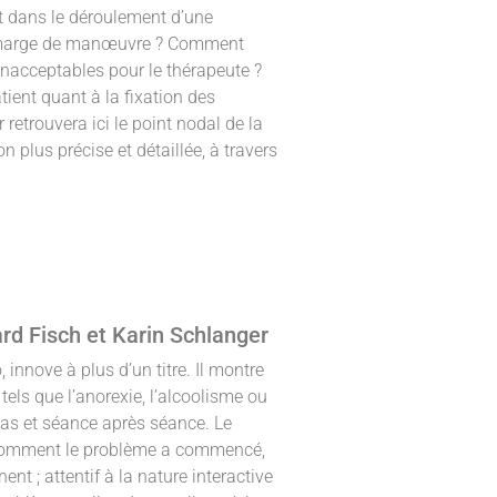
t dans le déroulement d’une
sa marge de manœuvre ? Comment
inacceptables pour le thérapeute ?
ent quant à la fixation des
 retrouvera ici le point nodal de la
 plus précise et détaillée, à travers
hard Fisch et Karin Schlanger
 innove à plus d’un titre. Il montre
els que l’anorexie, l’alcoolisme ou
cas et séance après séance. Le
s comment le problème a commencé,
nt ; attentif à la nature interactive