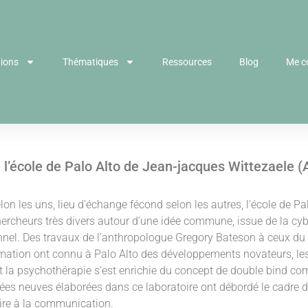
tions
Thématiques
Ressources
Blog
Me c
 l’école de Palo Alto de Jean-jacques Wittezaele (
n les uns, lieu d’échange fécond selon les autres, l’école de Pa
ercheurs très divers autour d’une idée commune, issue de la cy
nnel. Des travaux de l’anthropologue Gregory Bateson à ceux d
ormation ont connu à Palo Alto des développements novateurs, l
la psychothérapie s’est enrichie du concept de double bind co
dées neuves élaborées dans ce laboratoire ont débordé le cadre d
aire à la communication.