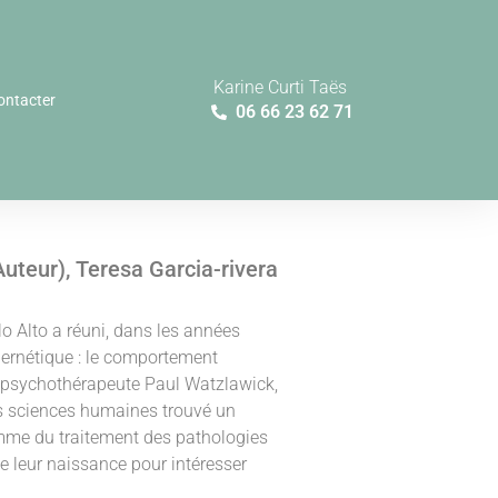
Karine Curti Taës
ontacter
06 66 23 62 71
Auteur), Teresa Garcia-rivera
lo Alto a réuni, dans les années
bernétique : le comportement
u psychothérapeute Paul Watzlawick,
es sciences humaines trouvé un
mme du traitement des pathologies
e leur naissance pour intéresser