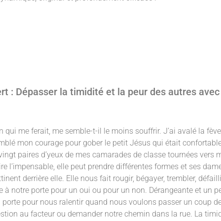
t : Dépasser la timidité et la peur des autres ave
on qui me ferait, me semble-t-il le moins souffrir. J’ai avalé la fèv
emblé mon courage pour gober le petit Jésus qui était confortable
ingt paires d’yeux de mes camarades de classe tournées vers mo
faire l’impensable, elle peut prendre différentes formes et ses da
ottinent derrière elle. Elle nous fait rougir, bégayer, trembler, défa
e à notre porte pour un oui ou pour un non. Dérangeante et un p
 la porte pour nous ralentir quand nous voulons passer un coup d
tion au facteur ou demander notre chemin dans la rue. La timidi