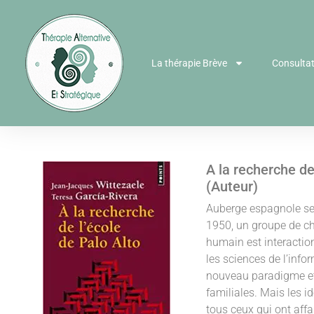
La thérapie Brève
Consulta
A la recherche de
(Auteur)
Auberge espagnole selo
1950, un groupe de ch
humain est interactio
les sciences de l’inf
nouveau paradigme et 
familiales. Mais les i
tous ceux qui ont aff