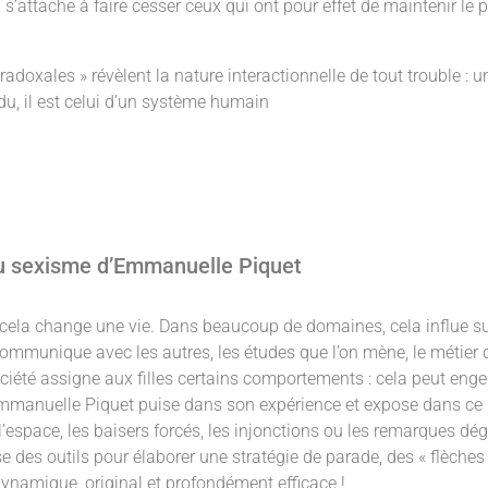
s’attache à faire cesser ceux qui ont pour effet de maintenir le 
radoxales » révèlent la nature interactionnelle de tout trouble :
u, il est celui d’un système humain
u sexisme d’Emmanuelle Piquet
n, cela change une vie. Dans beaucoup de domaines, cela influe s
 communique avec les autres, les études que l’on mène, le métie
ociété assigne aux filles certains comportements : cela peut eng
mmanuelle Piquet puise dans son expérience et expose dans ce l
 l’espace, les baisers forcés, les injonctions ou les remarques dég
se des outils pour élaborer une stratégie de parade, des « flèche
, dynamique, original et profondément efficace !