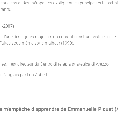
héoriciens et des thérapeutes expliquent les principes et la techn
irants.
21-2007)
ut l’une des figures majeures du courant constructiviste et de l’É
Faites vous-même votre malheur (1990).
res, il est directeur du Centro di terapia strategica di Arezzo.
 de l’anglais par Lou Aubert
i m’empêche d’apprendre de Emmanuelle Piquet (A