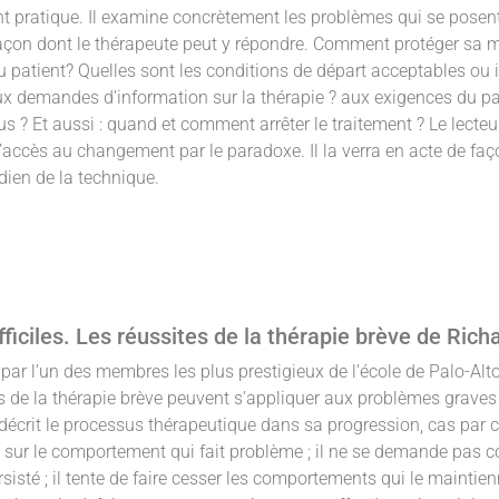
t pratique. Il examine concrètement les problèmes qui se posen
a façon dont le thérapeute peut y répondre. Comment protéger 
u patient? Quelles sont les conditions de départ acceptables ou 
demandes d’information sur la thérapie ? aux exigences du pati
s ? Et aussi : quand et comment arrêter le traitement ? Le lecteur
’accès au changement par le paradoxe. Il la verra en acte de façon
dien de la technique.
ifficiles. Les réussites de la thérapie brève de Ric
par l’un des membres les plus prestigieux de l’école de Palo-Alto,
 de la thérapie brève peuvent s’appliquer aux problèmes graves t
décrit le processus thérapeutique dans sa progression, cas par 
e sur le comportement qui fait problème ; il ne se demande pa
isté ; il tente de faire cesser les comportements qui le maintienne