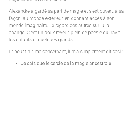
Alexandre a gardé sa part de magie et s’est ouvert, à sa
façon, au monde extérieur, en donnant accès à son
monde imaginaire. Le regard des autres sur lui a
changé. C’est un doux rêveur, plein de poésie qui ravit
les enfants et quelques grands.
Et pour finir, me concernant, il m’a simplement dit ceci :
Je sais que le cercle de la magie ancestrale
protège l’anonymat de ses membres…mais moi,
je sais qui vous êtes…
Je n’ai pas su comment le prendre, alors je me suis tus.
(Karine Curti Taës – Psychopraticienne thérapie brève)
Facebook
Twitter
LinkedIn