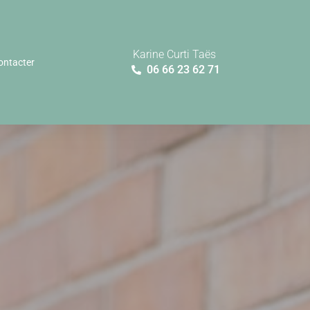
Karine Curti Taës
ontacter
06 66 23 62 71