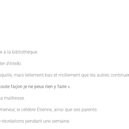
re à la bibliothèque.
iter
d’intello
.
ranquille, mais tellement bas et mollement que les autres continuen
toute façon je ne peux rien y faire ».
sa maîtresse.
eneur, le célèbre Etienne, ainsi que ses parents.
 de récréations pendant une semaine.